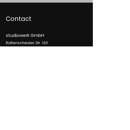
Contact
studiowerk GmbH
Rüttenscheider Str. 120
45131 Essen
Mail:
hello@studiowerk.gmbh
Datenschutz
Impressum